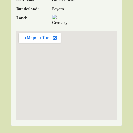
Ortsname:
Großwallstadt
Bundesland:
Bayern
Land: