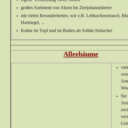
großes Sortiment von Ahorn bis Zierjohannisbeere
mit vielen Besonderheiten, wie z.B. Lebkuchenstrauch, B
Hartriegel, ...
Kultur im Topf und im Boden als Solitär-Sträucher
Alleebäume
viel
ver
Art
Wuc
Sie
Aus
zwi
ver
Grö