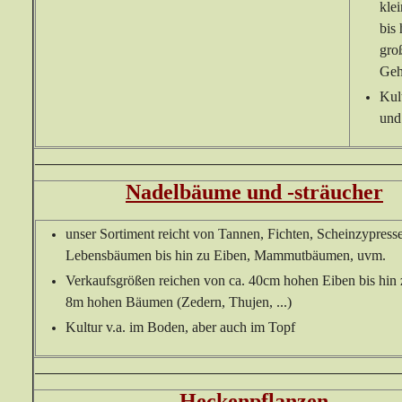
kle
bis
gro
Geh
Kul
und
Nadelbäume und -sträucher
unser Sortiment reicht von Tannen, Fichten, Scheinzypress
Lebensbäumen bis hin zu Eiben, Mammutbäumen, uvm.
Verkaufsgrößen reichen von ca. 40cm hohen Eiben bis hin
8m hohen Bäumen (Zedern, Thujen, ...)
Kultur v.a. im Boden, aber auch im Topf
Heckenpflanzen