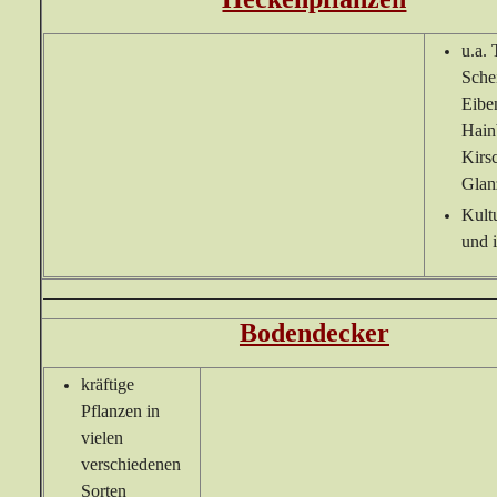
u.a.
Sche
Eiben
Hain
Kirs
Glan
Kult
und 
Bodendecker
kräftige
Pflanzen in
vielen
verschiedenen
Sorten